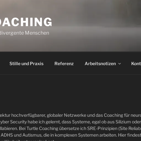
OACHING
rodivergente Menschen
Stille und Praxis
Referenz
Arbeitsnotizen
Kont
itektur hochverfügbarer, globaler Netzwerke und das Coaching für neu
 Cyber Security habe ich gelernt, dass Systeme, egal ob aus Silizium oder
labieren. Bei Turtle Coaching übersetze ich SRE-Prinzipien (Site Reliabil
 ADHS und Autismus, die in komplexen Systemen arbeiten. Hier findest