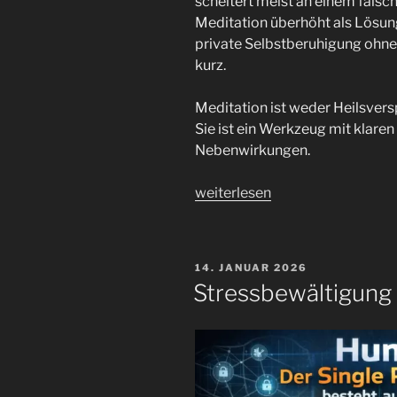
scheitert meist an einem fals
Meditation überhöht als Lösung
private Selbstberuhigung ohne
kurz.
Meditation ist weder Heilsver
Sie ist ein Werkzeug mit klar
Nebenwirkungen.
„Wann
weiterlesen
Meditation
gesellschaftlich
sinnvoll
VERÖFFENTLICHT
14. JANUAR 2026
ist
AM
Stressbewältigung 
–
und
wann
nicht“