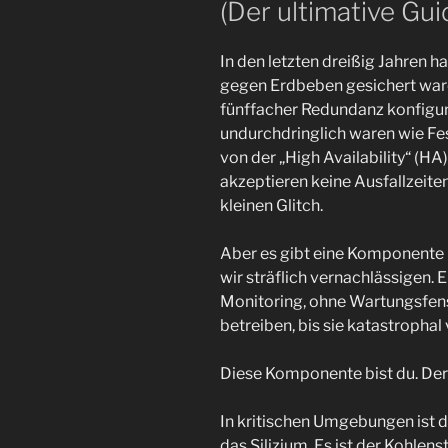
(Der ultimative Gui
In den letzten dreißig Jahren 
gegen Erdbeben gesichert ware
fünffacher Redundanz konfiguri
undurchdringlich waren wie Fe
von der „High Availability“ (HA
akzeptieren keine Ausfallzeite
kleinen Glitch.
Aber es gibt eine Komponente
wir sträflich vernachlässigen. 
Monitoring, ohne Wartungsfens
betreiben, bis sie katastrophal 
Diese Komponente bist du. Der
In kritischen Umgebungen ist 
das Silizium. Es ist der Kohlens