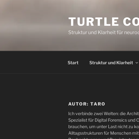
Zum
Inhalt
TURTLE C
springen
Struktur und Klarheit für neu
Start
Struktur und Klarheit
AUTOR:
TARO
Ich verbinde zwei Welten: die Arch
Spezialist für Digital Forensics und
brauchen, um unter Last nicht zu kol
Alltagsstrukturen für Menschen mit