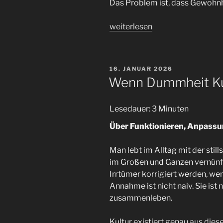
Das Problem ist, dass Gewohnhe
„Scroll
weiterlesen
Mala
–
Eine
VERÖFFENTLICHT
16. JANUAR 2026
stille
AM
Wenn Dummheit Kul
Web
App
Lesedauer:
3
Minuten
für
Mantra-
Über Funktionieren, Anpassun
und
Wiederholungspraxis
Man lebt im Alltag mit der st
im
im Großen und Ganzen vernünft
Alltag“
Irrtümer korrigiert werden, wen
Annahme ist nicht naiv. Sie ist
zusammenleben.
Kultur existiert genau aus dies