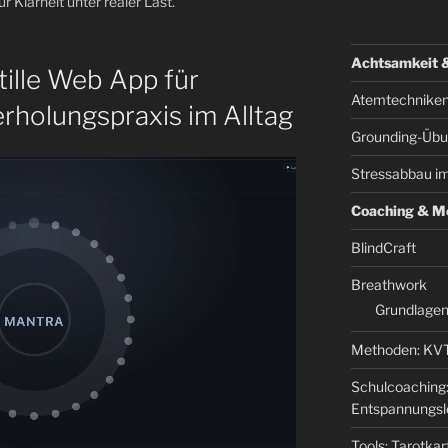
Klarheit unter realer Last.
Achtsamkeit 
stille Web App für
Atemtechniken
rholungspraxis im Alltag
Grounding-Üb
Stressabbau im
Coaching & M
BlindCraft
Breathwork
Grundlagen
Methoden: KVT
Schulcoaching:
Entspannungsl
Tools: Tarotka