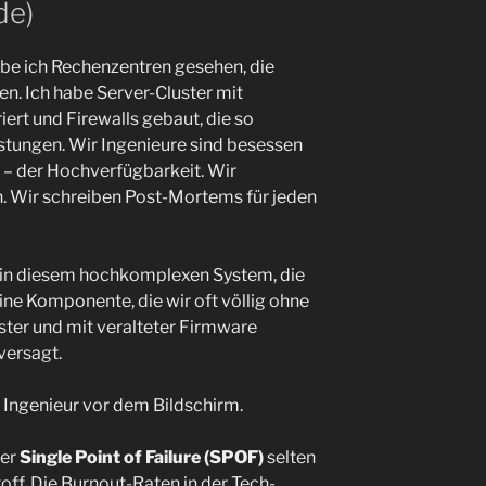
de)
habe ich Rechenzentren gesehen, die
n. Ich habe Server-Cluster mit
ert und Firewalls gebaut, die so
stungen. Wir Ingenieure sind besessen
) – der Hochverfügbarkeit. Wir
n. Wir schreiben Post-Mortems für jeden
 in diesem hochkomplexen System, die
Eine Komponente, die wir oft völlig ohne
ter und mit veralteter Firmware
versagt.
 Ingenieur vor dem Bildschirm.
der
Single Point of Failure (SPOF)
selten
toff. Die Burnout-Raten in der Tech-