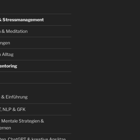
& Stressmanagement
 & Meditation
ungen
 Alltag
entoring
 & Einführung
, NLP & GFK
 Mentale Strategien &
ernen
rten, ChatGPT & kreative Ansätze