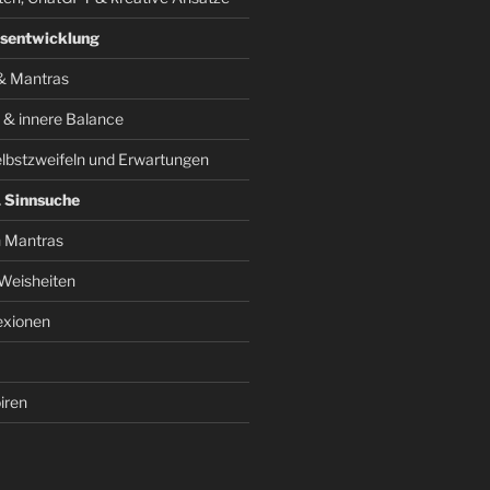
tsentwicklung
& Mantras
n & innere Balance
lbstzweifeln und Erwartungen
& Sinnsuche
 Mantras
Weisheiten
lexionen
iren