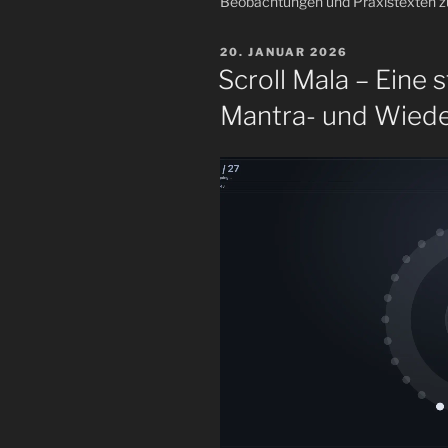
Beobachtungen und Praxistexten zur 
VERÖFFENTLICHT
20. JANUAR 2026
AM
Scroll Mala – Eine 
Mantra- und Wiede