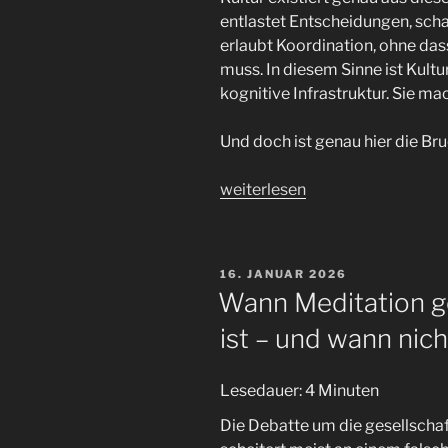
entlastet Entscheidungen, sch
erlaubt Koordination, ohne das
muss. In diesem Sinne ist Kult
kognitive Infrastruktur. Sie ma
Und doch ist genau hier die Bru
„Wenn
weiterlesen
Dummheit
Kultur
trägt“
VERÖFFENTLICHT
16. JANUAR 2026
AM
Wann Meditation ges
ist – und wann nich
Lesedauer:
4
Minuten
Die Debatte um die gesellscha