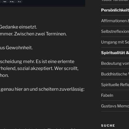
Persönlichkei
Affirmationen 
Gedanke einsetzt.
Selbstreflexio
zimmer. Zwischen zwei Terminen.
Umgang mit Se
aus Gewohnheit.
Spiritualität 
scheidung mehr. Es ist eine erlernte
Bedeutung von
lend, sozial akzeptiert. Wer scrollt,
Buddhistische 
chon.
Spirituelle Ref
genau hier an und scheitern zuverlässig:
Fabeln
Gustavs Memo
SUCHE