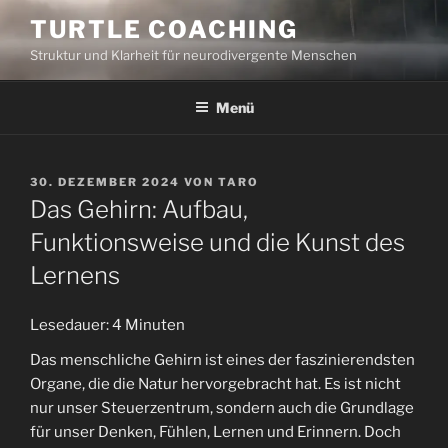
Zum
TURTLE COACHING
Inhalt
Struktur und Klarheit für neurodivergente Menschen
springen
Menü
VERÖFFENTLICHT
30. DEZEMBER 2024
VON
TARO
AM
Das Gehirn: Aufbau,
Funktionsweise und die Kunst des
Lernens
Lesedauer:
4
Minuten
Das menschliche Gehirn ist eines der faszinierendsten
Organe, die die Natur hervorgebracht hat. Es ist nicht
nur unser Steuerzentrum, sondern auch die Grundlage
für unser Denken, Fühlen, Lernen und Erinnern. Doch