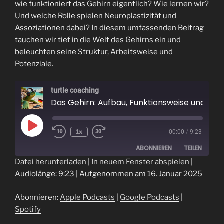
wie funktioniert das Gehirn eigentlich? Wie lernen wir?
Und welche Rolle spielen Neuroplastizität und
Assoziationen dabei? In diesem umfassenden Beitrag
tauchen wir tief in die Welt des Gehirns ein und
beleuchten seine Struktur, Arbeitsweise und
Potenziale.
turtle coaching
Das Gehirn: Aufbau, Funktionsweise und die Kunst des Lernens
Play
1x
00:00
/
9:23
Episode
ABONNIEREN
TEILEN
Datei herunterladen
|
In neuem Fenster abspielen
|
Audiolänge: 9:23
|
Aufgenommen am 16. Januar 2025
TEILEN
Apple Podcasts
Google Podcasts
Spotify
LINK
Abonnieren:
Apple Podcasts
|
Google Podcasts
|
RSS FEED
Spotify
EMBED